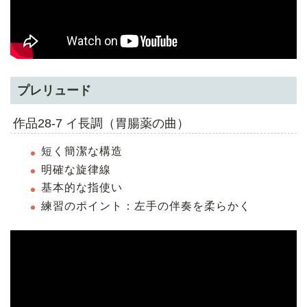
プレリュード
作品28-7 イ長調（胃腸薬の曲）
短く簡潔な構造
明確な旋律線
基本的な指使い
練習のポイント：左手の伴奏を柔らかく