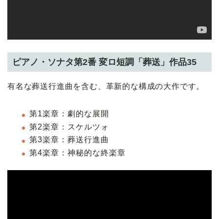
ピアノ・ソナタ第2番 変ロ短調「葬送」作品35
有名な葬送行進曲を含む、革新的な構成の大作です。
第1楽章：劇的な展開
第2楽章：スケルツォ
第3楽章：葬送行進曲
第4楽章：神秘的な終楽章