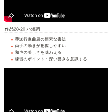
作品28-20 ハ短調
葬送行進曲風の簡素な書法
両手の動きが把握しやすい
和声の美しさを味わえる
練習のポイント：深い響きを意識する