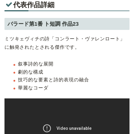
代表作品詳細
バラード第1番 ト短調 作品23
ミツキェヴィチの詩「コンラート・ヴァレンロート」
に触発されたとされる傑作です。
叙事詩的な展開
劇的な構成
技巧的な要素と詩的表現の融合
華麗なコーダ