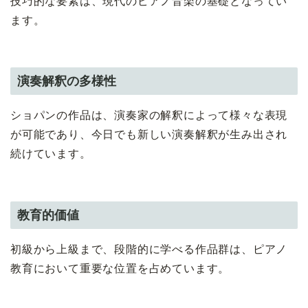
技巧的な要素は、現代のピアノ音楽の基礎となってい
ます。
演奏解釈の多様性
ショパンの作品は、演奏家の解釈によって様々な表現
が可能であり、今日でも新しい演奏解釈が生み出され
続けています。
教育的価値
初級から上級まで、段階的に学べる作品群は、ピアノ
教育において重要な位置を占めています。