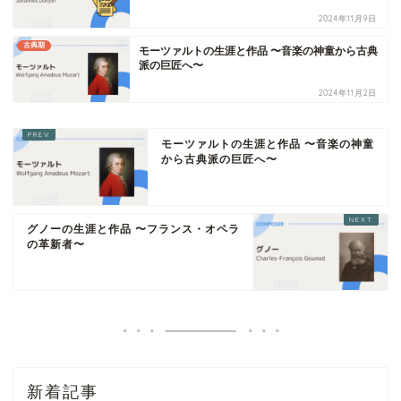
2024年11月9日
古典期
モーツァルトの生涯と作品 〜音楽の神童から古典
派の巨匠へ〜
2024年11月2日
モーツァルトの生涯と作品 〜音楽の神童
から古典派の巨匠へ〜
グノーの生涯と作品 〜フランス・オペラ
の革新者〜
新着記事