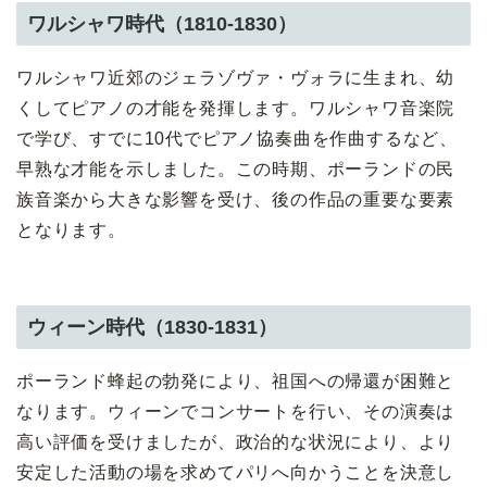
ワルシャワ時代（1810-1830）
ワルシャワ近郊のジェラゾヴァ・ヴォラに生まれ、幼
くしてピアノの才能を発揮します。ワルシャワ音楽院
で学び、すでに10代でピアノ協奏曲を作曲するなど、
早熟な才能を示しました。この時期、ポーランドの民
族音楽から大きな影響を受け、後の作品の重要な要素
となります。
ウィーン時代（1830-1831）
ポーランド蜂起の勃発により、祖国への帰還が困難と
なります。ウィーンでコンサートを行い、その演奏は
高い評価を受けましたが、政治的な状況により、より
安定した活動の場を求めてパリへ向かうことを決意し