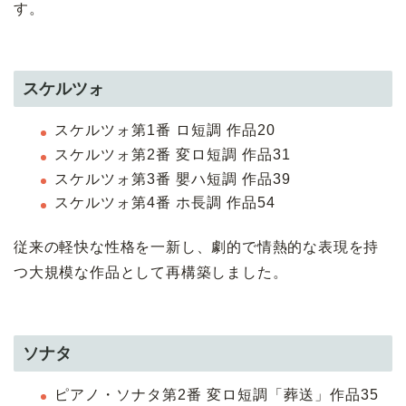
す。
スケルツォ
スケルツォ第1番 ロ短調 作品20
スケルツォ第2番 変ロ短調 作品31
スケルツォ第3番 嬰ハ短調 作品39
スケルツォ第4番 ホ長調 作品54
従来の軽快な性格を一新し、劇的で情熱的な表現を持
つ大規模な作品として再構築しました。
ソナタ
ピアノ・ソナタ第2番 変ロ短調「葬送」作品35