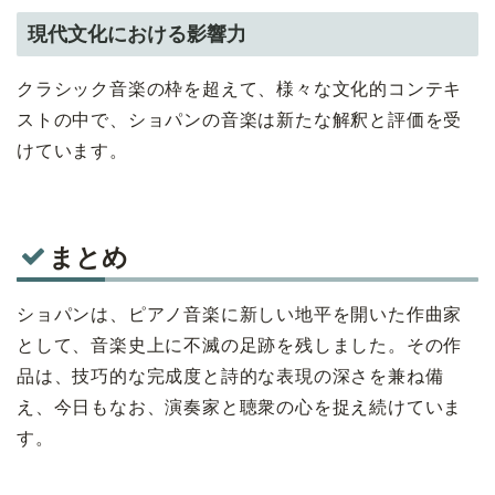
現代文化における影響力
クラシック音楽の枠を超えて、様々な文化的コンテキ
ストの中で、ショパンの音楽は新たな解釈と評価を受
けています。
まとめ
ショパンは、ピアノ音楽に新しい地平を開いた作曲家
として、音楽史上に不滅の足跡を残しました。その作
品は、技巧的な完成度と詩的な表現の深さを兼ね備
え、今日もなお、演奏家と聴衆の心を捉え続けていま
す。