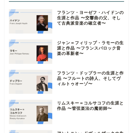
フランツ・ヨーゼフ・ハイドンの
生涯と作品 〜交響曲の父、そし
て古典派音楽の確立者〜
ジャン＝フィリップ・ラモーの生
涯と作品 〜フランスバロック音
楽の革新者〜
フランツ・ドップラーの生涯と作
品 〜フルートの詩人、そしてヴ
ィルトゥオーゾ〜
リムスキー＝コルサコフの生涯と
作品 〜管弦楽法の魔術師〜