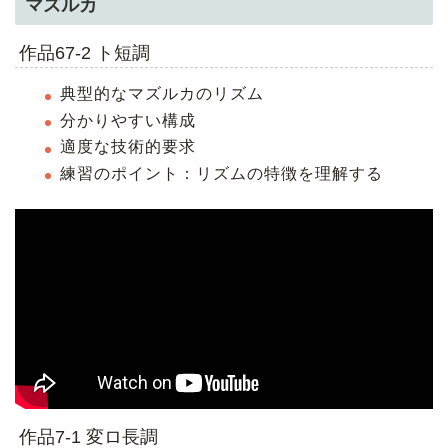
マズルカ
作品67-2 ト短調
典型的なマズルカのリズム
分かりやすい構成
適度な技術的要求
練習のポイント：リズムの特徴を理解する
作品7-1 変ロ長調