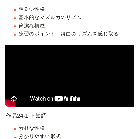
明るい性格
基本的なマズルカのリズム
簡潔な構成
練習のポイント：舞曲のリズムを感じ取る
作品24-1 ト短調
素朴な性格
分かりやすい形式