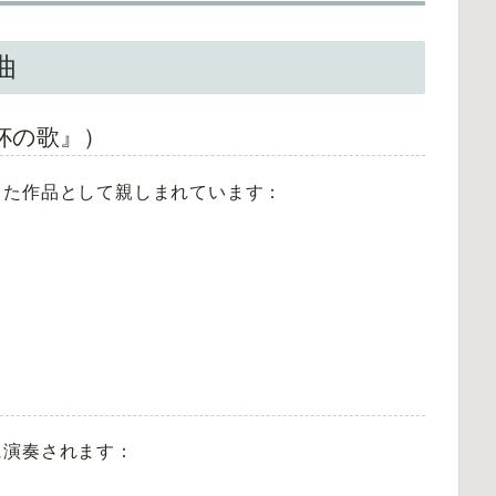
曲
杯の歌』）
した作品として親しまれています：
に演奏されます：