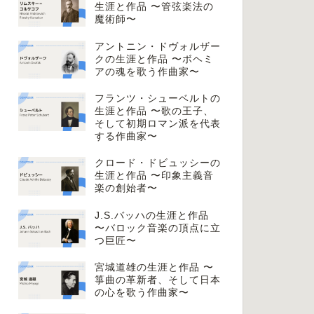
生涯と作品 〜管弦楽法の
魔術師〜
アントニン・ドヴォルザー
クの生涯と作品 〜ボヘミ
アの魂を歌う作曲家〜
フランツ・シューベルトの
生涯と作品 〜歌の王子、
そして初期ロマン派を代表
する作曲家〜
クロード・ドビュッシーの
生涯と作品 〜印象主義音
楽の創始者〜
J.S.バッハの生涯と作品
〜バロック音楽の頂点に立
つ巨匠〜
宮城道雄の生涯と作品 〜
箏曲の革新者、そして日本
の心を歌う作曲家〜