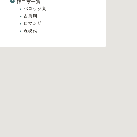
作曲家一覧
バロック期
古典期
ロマン期
近現代